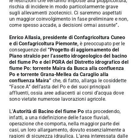
le restrizioni che verranno imposte alla pioppicoltura,
rischia di incidere in modo particolarmente grave
sugli allevamenti zootecnici. Ci saremmo aspettati
un maggior coinvolgimento in fase preliminare e non,
come spesso accade, a decisioni ormai assunte”
.
Enrico Allasia, presidente di Confagricoltura Cuneo
e di Confagricoltura Piemonte,
è preoccupato per le
conseguenze del
“Progetto di aggiornamento del
Piano stralcio per l’assetto idrogeologico del bacino
del fiume Po e del PGRA del Distretto idrografico del
fiume Po: torrente Maira da Busca alla confluenza
Po e torrente Grana-Mellea da Caraglio alla
confluenza Maira”
che, di fatto, allarga le cosiddette
“Fasce A” dell’asta del Po e dei suoi principali
affluenti, ossia aree adiacenti ai corsi d’acqua dove
sono vietate numerose lavorazioni agricole.
L’
Autorità di Bacino del fiume Po
sta procedendo,
infatti, a una ridefinizione delle fasce fluviali,
operazione che comporta, nella maggior parte dei
casi, un loro allargamento, dovuto essenzialmente a
ragioni di sicurezza idraulica. L’area interessata dalle