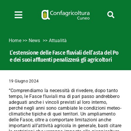
Salta
al
contenuto
Toggle
Navigation
Chi siamo
Home
>>
News
Attualità
Servizi
L’estensione delle Fasce fluviali dell’asta del Po
News
e dei suoi affluenti penalizzerà gli agricoltori
Bandi
Formazione
19 Giugno 2024
Convenzioni
“Comprendiamo la necessità di rivedere, dopo tanto
L’Agricoltore cuneese
tempo, le Fasce fluviali ma di pari passo andrebbero
adeguati anche i vincoli previsti al loro interno,
Fotogallery
perché negli anni sono cambiate le condizioni meteo-
climatiche tipiche di quei territori. Un ampliamento
Lavora con noi
delle Fasce, oltre a comportare limitazioni anche
importanti all’attività agricola in generale, basti citare
Contatti