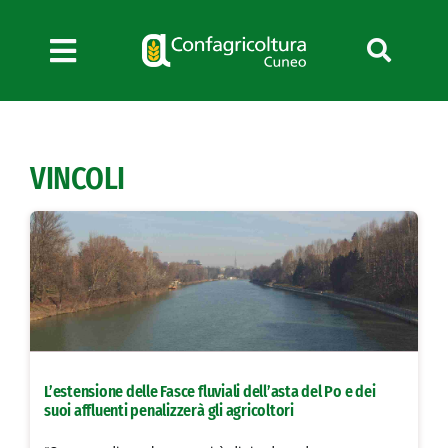
Salta
al
contenuto
Toggle
Navigation
Chi siamo
Servizi
VINCOLI
News
Bandi
Formazione
Convenzioni
L’Agricoltore cuneese
Fotogallery
L’estensione delle Fasce fluviali dell’asta del Po e dei
Lavora con noi
suoi affluenti penalizzerà gli agricoltori
Contatti