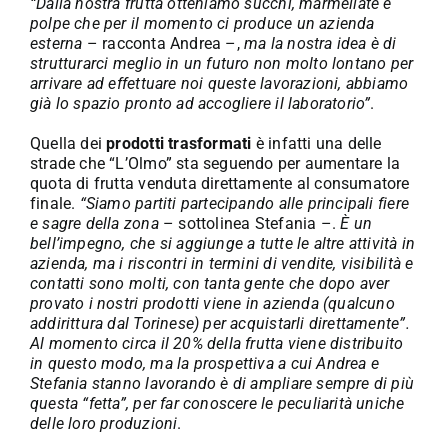
“Dalla nostra frutta otteniamo succhi, marmellate e
polpe che per il momento ci produce un azienda
esterna
– racconta Andrea –,
ma la nostra idea è di
strutturarci meglio in un futuro non molto lontano per
arrivare ad effettuare noi queste lavorazioni, abbiamo
già lo spazio pronto ad accogliere il laboratorio”
.
Quella dei
prodotti trasformati
è infatti una delle
strade che “L’Olmo” sta seguendo per aumentare la
quota di frutta venduta direttamente al consumatore
finale.
“Siamo partiti partecipando alle principali fiere
e sagre della zona
– sottolinea Stefania –.
È un
bell’impegno, che si aggiunge a tutte le altre attività in
azienda, ma i riscontri in termini di vendite, visibilità e
contatti sono molti, con tanta gente che dopo aver
provato i nostri prodotti viene in azienda (qualcuno
addirittura dal Torinese) per acquistarli direttamente”.
Al momento circa il 20% della frutta viene distribuito
in questo modo, ma la prospettiva a cui Andrea e
Stefania stanno lavorando è di ampliare sempre di più
questa “fetta”, per far conoscere le peculiarità uniche
delle loro produzioni
.