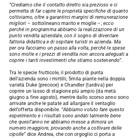
“Crediamo che il contatto diretto sia prezioso e ci
permetta di far capire le proprietà specifiche di quanto
coltiviamo, oltre a garantirci margini di remunerazione
migliori
– sottolineano marito e moglie –;
ecco
perché in programma abbiamo la realizzazione di un
punto vendita aziendale, con il sogno di diventare
fattoria didattica e di ospitare turisti in azienda. Ma
per ora facciamo un passo alla volta, perché le spese
sono molte e i prezzi di vendita non ancora adeguati a
coprire i tanti investimenti che stiamo sostenendo”
.
Tra le specie frutticole, il prodotto di punta
dell’azienda sono i mirtilli, 5mila piante nella doppia
varietà Duke (precoce) e Chandler (tardiva) per
coprire un lasso di stagione più ampio (da metà
giugno a fine agosto), mentre dallo scorso anno sono
arrivate anche le patate ad allargare il ventaglio
dell’offerta disponibile.
“Abbiamo voluto fare questo
esperimento e i risultati sono andati talmente bene
che quest’anno ne abbiamo messe a dimora un
numero maggiore, provando anche a coltivare delle
cipolle”
dice Andrea, che con orgoglio ci porta a