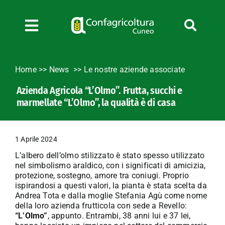
Salta
al
contenuto
Toggle
Navigation
Chi siamo
Home
>>
News
Le nostre aziende associate
Servizi
Azienda Agricola “L’Olmo”. Frutta, succhi e
News
marmellate “L’Olmo”, la qualità è di casa
Bandi
Formazione
1 Aprile 2024
Convenzioni
L’albero dell’olmo stilizzato è stato spesso utilizzato
L’Agricoltore cuneese
nel simbolismo araldico, con i significati di amicizia,
protezione, sostegno, amore tra coniugi. Proprio
Fotogallery
ispirandosi a questi valori, la pianta è stata scelta da
Andrea Tota e dalla moglie Stefania Agù come nome
Lavora con noi
della loro azienda frutticola con sede a Revello:
“L’Olmo”
, appunto. Entrambi, 38 anni lui e 37 lei,
Contatti