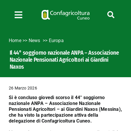
Salta
al
contenuto
Toggle
Navigation
Chi siamo
Home
>>
News
Europa
Servizi
Il 44° soggiorno nazionale ANPA – Associazione
News
Nazionale Pensionati Agricoltori ai Giardini
Bandi
Naxos
Formazione
Convenzioni
26 Marzo 2026
L’Agricoltore cuneese
Si è concluso giovedì scorso il 44° soggiorno
nazionale ANPA – Associazione Nazionale
Fotogallery
Pensionati Agricoltori – ai Giardini Naxos (Messina),
che ha visto la partecipazione attiva della
Lavora con noi
delegazione di Confagricoltura Cuneo.
Contatti