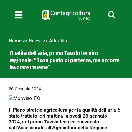
Salta
al
contenuto
Toggle
Navigation
Chi siamo
Home
>>
News
Attualità
Servizi
Qualità dell’aria, primo Tavolo tecnico
News
regionale: “Buon punto di partenza, ma occorre
Bandi
lavorare insieme”
Formazione
Convenzioni
26 Gennaio 2024
L’Agricoltore cuneese
Fotogallery
Il Piano stralcio agricoltura per la qualità dell’aria è
stato trattato ieri mattina, giovedì 26 gennaio
Lavora con noi
2024, nel primo Tavolo tecnico convocato
Contatti
dall’Assessorato all’Agricoltura della Regione