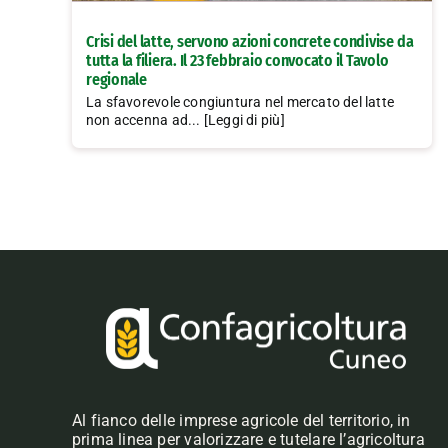
Crisi del latte, servono azioni concrete condivise da
tutta la filiera. Il 23 febbraio convocato il Tavolo
regionale
La sfavorevole congiuntura nel mercato del latte
non accenna ad... [Leggi di più]
Al fianco delle imprese agricole del territorio, in
prima linea per valorizzare e tutelare l’agricoltura