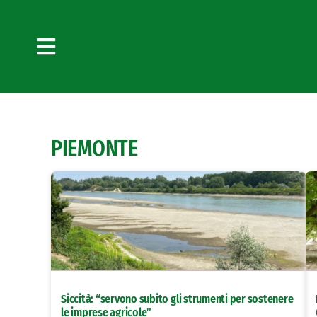
Salta
al
contenuto
Toggle
Navigation
PIEMONTE
Siccità: “servono subito gli strumenti per sostenere
le imprese agricole”