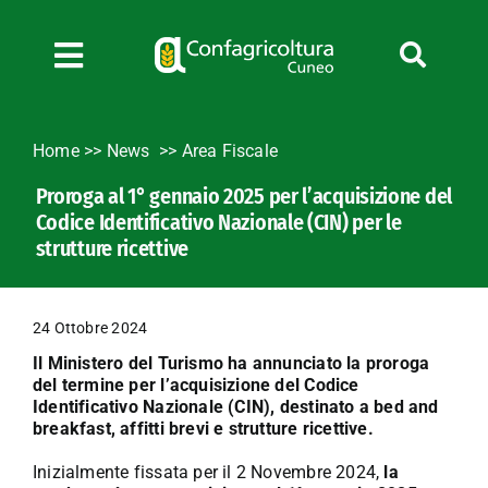
Salta
al
contenuto
Toggle
Navigation
Chi siamo
Home
>>
News
Area Fiscale
Servizi
Proroga al 1° gennaio 2025 per l’acquisizione del
News
Codice Identificativo Nazionale (CIN) per le
Bandi
strutture ricettive
Formazione
Convenzioni
24 Ottobre 2024
L’Agricoltore cuneese
Il Ministero del Turismo ha annunciato la proroga
del termine per l’acquisizione del Codice
Fotogallery
Identificativo Nazionale (CIN), destinato a bed and
breakfast, affitti brevi e strutture ricettive.
Lavora con noi
Contatti
Inizialmente fissata per il 2 Novembre 2024,
la