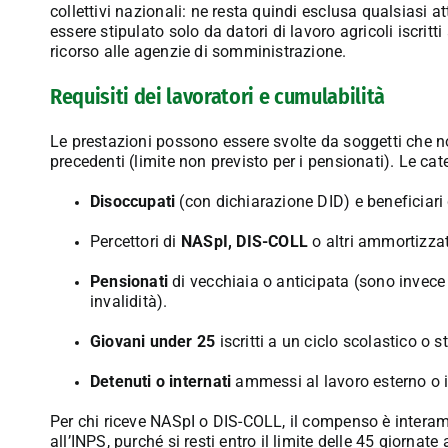
collettivi nazionali: ne resta quindi esclusa qualsiasi at
essere stipulato solo da datori di lavoro agricoli iscritti
ricorso alle agenzie di somministrazione
.
Requisiti dei lavoratori e cumulabilità
Le prestazioni possono essere svolte da soggetti che no
precedenti (limite non previsto per i pensionati)
. Le cat
Disoccupati
(con dichiarazione DID) e beneficiari 
Percettori di
NASpI, DIS-COLL
o altri ammortizzato
Pensionati
di vecchiaia o anticipata (sono invece es
invalidità)
.
Giovani under 25
iscritti a un ciclo scolastico o s
Detenuti o internati
ammessi al lavoro esterno o i
Per chi riceve NASpI o DIS-COLL, il compenso è intera
all’INPS, purché si resti entro il limite delle 45 giornate