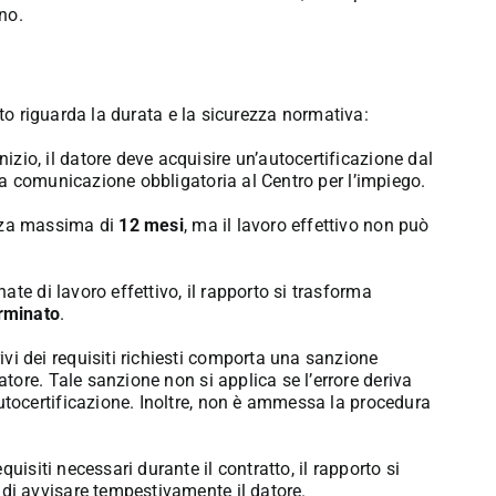
rno
.
nto riguarda la durata e la sicurezza normativa:
nizio, il datore deve acquisire un’autocertificazione dal
e la comunicazione obbligatoria al Centro per l’impiego
.
enza massima di
12 mesi
, ma il lavoro effettivo non può
ate di lavoro effettivo, il rapporto si trasforma
rminato
.
ivi dei requisiti richiesti comporta una sanzione
atore
.
Tale sanzione non si applica se l’errore deriva
utocertificazione
.
Inoltre, non è ammessa la procedura
equisiti necessari durante il contratto, il rapporto si
o di avvisare tempestivamente il datore
.