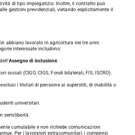
tività di tipo impiegatizio
.
Inoltre, il contratto può
 alle gestioni previdenziali, vietando esplicitamente il
n abbiano lavorato in agricoltura nei tre anni
egorie interessate includono:
dell’
Assegno di inclusione
.
ri sociali (CIGO, CIGS, Fondi bilaterali, FIS, ISCRO)
.
clusi i titolari di pensione ai superstiti, di inabilità o
tudenti universitari
.
n semilibertà
.
mente cumulabile e non richiede comunicazioni
 annue
.
Per i lavoratori extracomunitari, i compensi