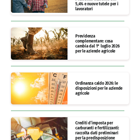
5,4% e nuove tutele per i
lavoratori
Previdenza
complementare: cosa
cambia dal 1° luglio 2026
per le aziende agricole
Ordinanza caldo 2026: le
disposizioni per le aziende
agricole
Crediti d’imposta per
carburanti e fertilizzanti:
raccolta dati preliminari
per la predisposizione