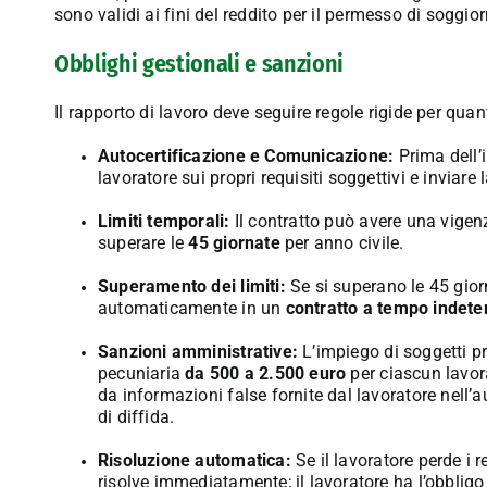
sono validi ai fini del reddito per il permesso di soggio
Obblighi gestionali e sanzioni
Il rapporto di lavoro deve seguire regole rigide per qua
Autocertificazione e Comunicazione:
Prima dell’i
lavoratore sui propri requisiti soggettivi e inviar
Limiti temporali:
Il contratto può avere una vig
superare le
45 giornate
per anno civile
.
Superamento dei limiti:
Se si superano le 45 giorn
automaticamente in un
contratto a tempo indete
Sanzioni amministrative:
L’impiego di soggetti pr
pecuniaria
da 500 a 2.500 euro
per ciascun lavor
da informazioni false fornite dal lavoratore nell’a
di diffida
.
Risoluzione automatica:
Se il lavoratore perde i r
risolve immediatamente; il lavoratore ha l’obblig