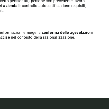
etto pensionati) persone con precedente lavoro
i aziendali:
controllo autocertificazione requisiti,
NL.
e informazioni emerge la
conferma delle agevolazioni
accise
nel contesto della razionalizzazione.