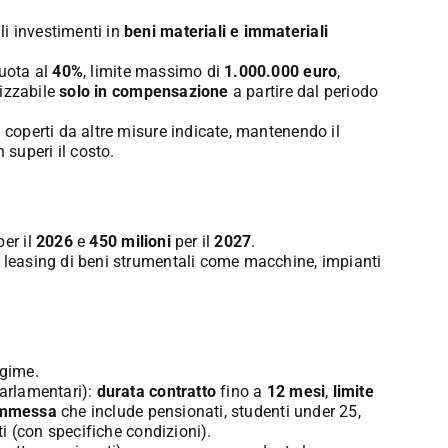
li investimenti in
beni materiali e immateriali
uota al
40%
, limite massimo di
1.000.000 euro
,
ilizzabile
solo in compensazione
a partire dal periodo
à coperti da altre misure indicate, mantenendo il
superi il costo.
er il
2026
e
450 milioni
per il
2027
.
o leasing di beni strumentali come macchine, impianti
egime.
parlamentari):
durata contratto
fino a
12 mesi
,
limite
ammessa
che include pensionati, studenti under 25,
ti (con specifiche condizioni).