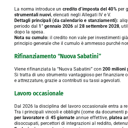
La norma introduce un
credito d’imposta del 40%
per g
strumentali nuovi
, elencati negli Allegati IV e V.
Dettagli principali (da calendario e stanziamenti):
aliq
periodo dal
1° gennaio 2026
al
28 settembre 2028
, ut
dopo la spesa.
Nota su cumulo:
il credito non vale per investimenti gi
principio generale che il cumulo è ammesso purché non 
Rifinanziamento “Nuova Sabatini”
Viene rifinanziata la “Nuova Sabatini” con
200 milioni
p
Si tratta di uno strumento vantaggioso per finanziare 
e attrezzature, grazie a contributi su tassi agevolati.
Lavoro occasionale
Dal 2026 la disciplina del lavoro occasionale entra a r
Tra i principali vincoli e obblighi (come da documenti 
per lavoratore
di
45 giornate
annue effettive,
platea 
disoccupati, percettori di integrazioni al reddito, detenu