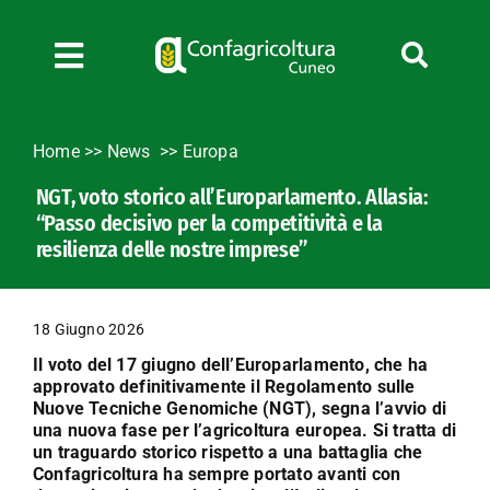
Salta
al
contenuto
Toggle
Navigation
Chi siamo
Home
>>
News
Europa
Servizi
NGT, voto storico all’Europarlamento. Allasia:
News
“Passo decisivo per la competitività e la
Bandi
resilienza delle nostre imprese”
Formazione
Convenzioni
18 Giugno 2026
L’Agricoltore cuneese
Il voto del 17 giugno dell’Europarlamento, che ha
approvato definitivamente il Regolamento sulle
Fotogallery
Nuove Tecniche Genomiche (NGT), segna l’avvio di
una nuova fase per l’agricoltura europea. Si tratta di
Lavora con noi
un traguardo storico rispetto a una battaglia che
Contatti
Confagricoltura ha sempre portato avanti con