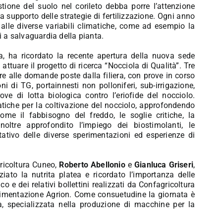
ione del suolo nel corileto debba porre l’attenzione
 supporto delle strategie di fertilizzazione. Ogni anno
 alle diverse variabili climatiche, come ad esempio la
i a salvaguardia della pianta.
a, ha ricordato la recente apertura della nuova sede
attuare il progetto di ricerca “Nocciola di Qualità”. Tre
re alle domande poste dalla filiera, con prove in corso
ni di TG, portainnesti non polloniferi, sub-irrigazione,
e di lotta biologica contro l’eriofide del nocciolo.
atiche per la coltivazione del nocciolo, approfondendo
 come il fabbisogno del freddo, le soglie critiche, la
ltre approfondito l’impiego dei biostimolanti, le
itativo delle diverse sperimentazioni ed esperienze di
gricoltura Cuneo,
Roberto Abellonio
e
Gianluca Griseri
,
iato la nutrita platea e ricordato l’importanza delle
co e dei relativi bollettini realizzati da Confagricoltura
rimentazione Agrion. Come consuetudine la giornata è
ia, specializzata nella produzione di macchine per la