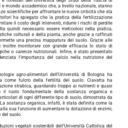
 forestali dell’Università degli Studi della Tuscia di
nti e mondo accademico che, a livello nazionale, stanno
e scientifiche per affrontare le nuove criticità che sta
tofori ha spiegato che la pratica della fertilizzazione
tare il costo degli interventi, ridurre i rischi di perdite
lta quindi necessario essere meticolosi nella pratica,
tiche colturali e della pianta, anche grazie a raffinati
ermette una precisa mappatura del suolo. Grazie alle
e inoltre monitorare con grande efficacia lo stato di
iche o carenze nutrizionali. Infine, è stato presentato
nziata l’importanza del calcio nella nutrizione del
logie agro-alimentari dell’Università di Bologna ha
 come fulcro della fertilità del suolo. Ciavatta ha
ione strabica, guardando troppo ai nutrienti e quasi
o il ruolo fondamentale della sostanza organica e
articolari di ogni differente tipo di suolo, dimostrata da
La sostanza organica, infatti, è stata definita come la
zie alla sua funzione di aumentare la dotazione di enzimi,
e del suolo.
zioni vegetali sostenibili dell’Università Cattolica del