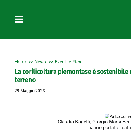
Salta
al
contenuto
Toggle
Navigation
Home
>>
News
Eventi e Fiere
La corilicoltura piemontese è sostenibile 
terreno
29 Maggio 2023
Claudio Bogetti, Giorgio Maria Berg
hanno portato i salut