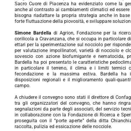
Sacro Cuore di Piacenza ha evidenziato come la gest
anche al contrasto ai cambiamenti climatici ed essere a
bisogna riadattare la propria strategia anche in base
forte fluttuazione della piovosità, e sviluppare soluzion
Simone Bardella
di Agrion, Fondazione per la ricerc
corilicola a Cravanzana, che si occupa in particolare di 
ettari per la sperimentazione sul nocciolo per risponde
per valutazione impollinatori, varietà di nocciolo e clo
sovescio con azione biofumigante e nematocida, prov
Bardella ha poi presentato le caratteristiche pedoclim
in particolare il terreno, il clima e i limiti termici
fecondazione e la massima estiva. Bardella ha ino
disposizioni regionali e il miglioramento quali-quant
campo.
A chiudere il convegno sono stati il direttore di Confa
tra gli organizzatori del convegno, che hanno ringraz
segnalazioni da parte degli associati, del servizio tecni
in collaborazione con la Fondazione di Ricerca e Spe
proseguita con il “porte aperte” della ditta Chianch
raccolta, pulizia ed essicazione delle nocciole.