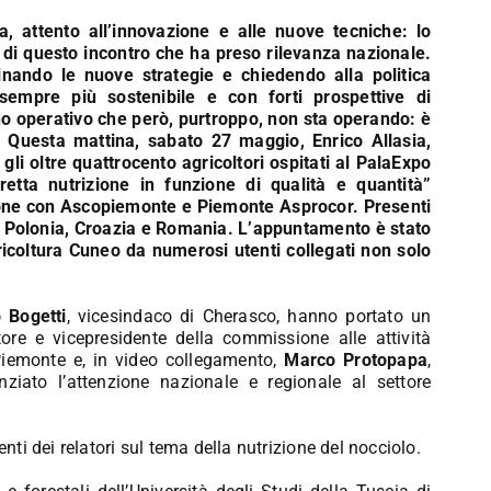
ta, attento all’innovazione e alle nuove tecniche: lo
 di questo incontro che ha preso rilevanza nazionale.
nando le nuove strategie e chiedendo alla politica
empre più sostenibile e con forti prospettive di
no operativo che però, purtroppo, non sta operando: è
. Questa mattina, sabato 27 maggio, Enrico Allasia,
gli oltre quattrocento agricoltori ospitati al PalaExpo
etta nutrizione in funzione di qualità e quantità”
ione con Ascopiemonte e Piemonte Asprocor. Presenti
ia, Polonia, Croazia e Romania. L’appuntamento è stato
ricoltura Cuneo da numerosi utenti collegati non solo
 Bogetti
, vicesindaco di Cherasco, hanno portato un
tore e vicepresidente della commissione alle attività
Piemonte e, in video collegamento,
Marco Protopapa
,
nziato l’attenzione nazionale e regionale al settore
enti dei relatori sul tema della nutrizione del nocciolo.