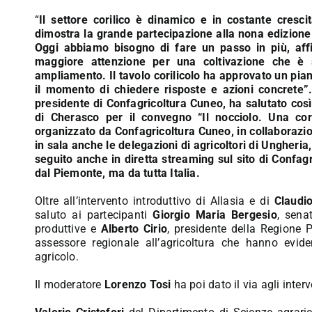
“
Il settore corilico è dinamico e in costante cresci
dimostra la grande partecipazione alla nona edizione
Oggi abbiamo bisogno di fare un passo in più, affi
maggiore attenzione per una coltivazione che è s
ampliamento. Il tavolo corilicolo ha approvato un pia
il momento di chiedere risposte e azioni concrete”
presidente di Confagricoltura Cuneo, ha salutato così 
di Cherasco per il convegno “Il nocciolo. Una corr
organizzato da Confagricoltura Cuneo, in collaboraz
in sala anche le delegazioni di agricoltori di Ungher
seguito anche in diretta streaming sul sito di Confag
dal Piemonte, ma da tutta Italia.
Oltre all’intervento introduttivo di Allasia e di
Claudio
saluto ai partecipanti
Giorgio Maria Bergesio
, sena
produttive e
Alberto Cirio
, presidente della Regione 
assessore regionale all’agricoltura che hanno evide
agricolo.
Il moderatore
Lorenzo Tosi
ha poi dato il via agli interv