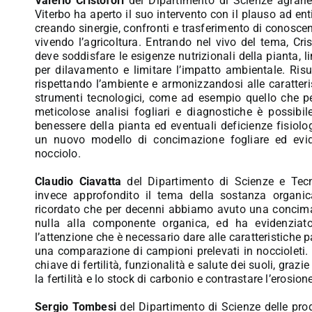
Valerio Cristofori
del Dipartimento di Scienze agrarie e
Viterbo ha aperto il suo intervento con il plauso ad e
creando sinergie, confronti e trasferimento di conoscenz
vivendo l’agricoltura. Entrando nel vivo del tema, Cris
deve soddisfare le esigenze nutrizionali della pianta, limi
per dilavamento e limitare l’impatto ambientale. Risu
rispettando l’ambiente e armonizzandosi alle caratteris
strumenti tecnologici, come ad esempio quello che p
meticolose analisi fogliari e diagnostiche è possibil
benessere della pianta ed eventuali deficienze fisiolog
un nuovo modello di concimazione fogliare ed evide
nocciolo.
Claudio Ciavatta
del Dipartimento di Scienze e Tecno
invece approfondito il tema della sostanza organica
ricordato che per decenni abbiamo avuto una concimaz
nulla alla componente organica, ed ha evidenziat
l’attenzione che è necessario dare alle caratteristiche p
una comparazione di campioni prelevati in noccioleti. 
chiave di fertilità, funzionalità e salute dei suoli, gra
la fertilità e lo stock di carbonio e contrastare l’erosion
Sergio Tombesi
del Dipartimento di Scienze delle produ