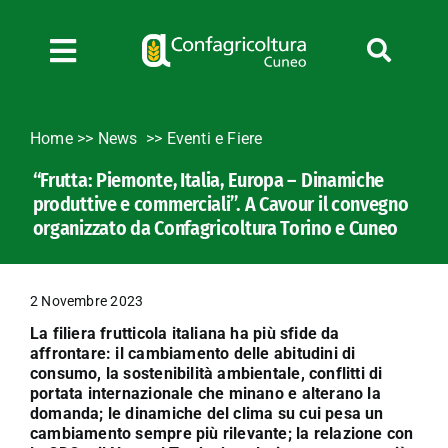
Salta
al
contenuto
Toggle
Navigation
Chi siamo
Home
>>
News
Eventi e Fiere
Servizi
“Frutta: Piemonte, Italia, Europa – Dinamiche
News
produttive e commerciali”. A Cavour il convegno
Bandi
organizzato da Confagricoltura Torino e Cuneo
Formazione
Convenzioni
2 Novembre 2023
L’Agricoltore cuneese
La filiera frutticola italiana ha più sfide da
affrontare: il cambiamento delle abitudini di
Fotogallery
consumo, la sostenibilità ambientale, conflitti di
portata internazionale che minano e alterano la
Lavora con noi
domanda; le dinamiche del clima su cui pesa un
Contatti
cambiamento sempre più rilevante; la relazione con