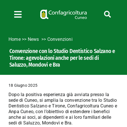
Salta
al
contenuto
Toggle
Navigation
Chi siamo
Home
>>
News
Convenzioni
Servizi
Convenzione con lo Studio Dentistico Salzano e
News
Tirone: agevolazioni anche per le sedi di
Bandi
Saluzzo, Mondovì e Bra
Formazione
Convenzioni
18 Giugno 2025
L’Agricoltore cuneese
Dopo la positiva esperienza già avviata presso la
sede di Cuneo, si amplia la convenzione tra lo Studio
Fotogallery
Dentistico Salzano e Tirone, Confagricoltura Cuneo e
Anpa Cuneo, con l’obiettivo di estendere i benefici
Lavora con noi
anche ai soci, ai dipendenti e ai loro familiari delle
Contatti
sedi di Saluzzo, Mondovì e Bra.