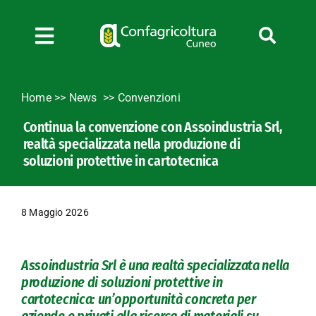
Salta
al
contenuto
Toggle
Navigation
Chi siamo
Home
>>
News
Convenzioni
Servizi
Continua la convenzione con Assoindustria Srl,
News
realtà specializzata nella produzione di
Bandi
soluzioni protettive in cartotecnica
Formazione
Convenzioni
8 Maggio 2026
L’Agricoltore cuneese
Fotogallery
Assoindustria Srl è una realtà specializzata nella
Lavora con noi
produzione di soluzioni protettive in
cartotecnica: un’opportunità concreta per
Contatti