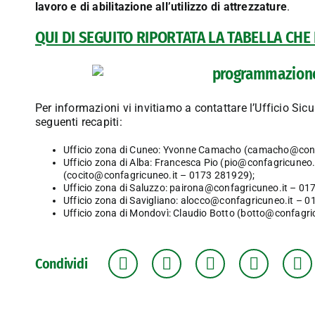
lavoro e di abilitazione all’utilizzo di attrezzature
.
QUI DI SEGUITO RIPORTATA LA TABELLA CHE 
Per informazioni vi invitiamo a contattare l’Ufficio Si
seguenti recapiti:
Ufficio zona di Cuneo: Yvonne Camacho (
camacho@conf
Ufficio zona di Alba: Francesca Pio (pio@confagricuneo
(
cocito@confagricuneo.it
– 0173 281929);
Ufficio zona di Saluzzo:
pairona@confagricuneo.it
– 017
Ufficio zona di Savigliano:
alocco@confagricuneo.it
– 01
Ufficio zona di Mondovì: Claudio Botto (
botto@confagric
Condividi