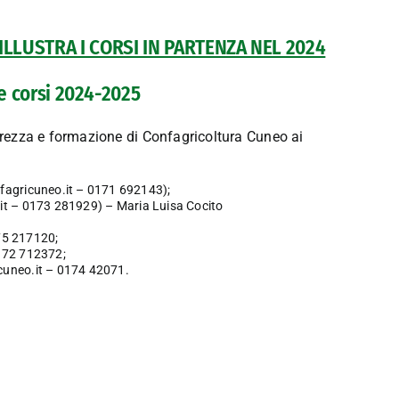
ILLUSTRA I CORSI IN PARTENZA NEL 2024
curezza e formazione di Confagricoltura Cuneo ai
agricuneo.it
– 0171 692143);
.it – 0173 281929) – Maria Luisa Cocito
5 217120;
72 712372;
uneo.it
– 0174 42071.