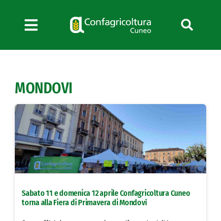
Salta
al
contenuto
Toggle
Navigation
Chi siamo
Servizi
MONDOVI
News
Bandi
Formazione
Convenzioni
L’Agricoltore cuneese
Fotogallery
Sabato 11 e domenica 12 aprile Confagricoltura Cuneo
Lavora con noi
torna alla Fiera di Primavera di Mondovì
Contatti