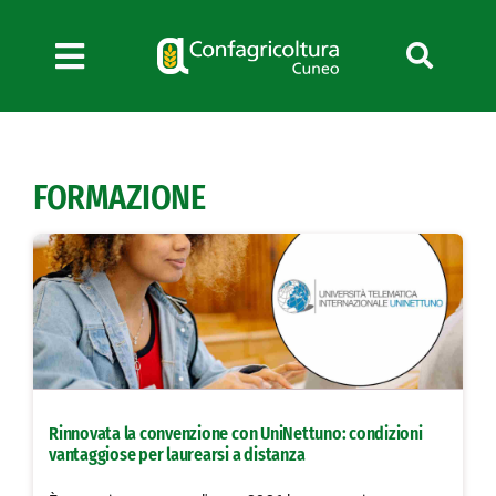
Salta
al
contenuto
Toggle
Navigation
Chi siamo
Servizi
FORMAZIONE
News
Bandi
Formazione
Convenzioni
L’Agricoltore cuneese
Fotogallery
Rinnovata la convenzione con UniNettuno: condizioni
Lavora con noi
vantaggiose per laurearsi a distanza
Contatti