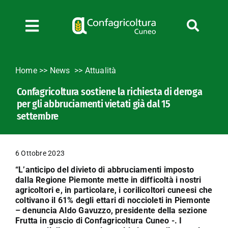
Salta
al
contenuto
Toggle
Navigation
Chi siamo
Home
>>
News
Attualità
Servizi
Confagricoltura sostiene la richiesta di deroga
News
per gli abbruciamenti vietati già dal 15
Bandi
settembre
Formazione
Convenzioni
6 Ottobre 2023
L’Agricoltore cuneese
“L’anticipo del divieto di abbruciamenti imposto
dalla Regione Piemonte mette in difficoltà i nostri
Fotogallery
agricoltori e, in particolare, i corilicoltori cuneesi che
coltivano il 61% degli ettari di noccioleti in Piemonte
Lavora con noi
– denuncia Aldo Gavuzzo, presidente della sezione
Contatti
Frutta in guscio di Confagricoltura Cuneo -. I