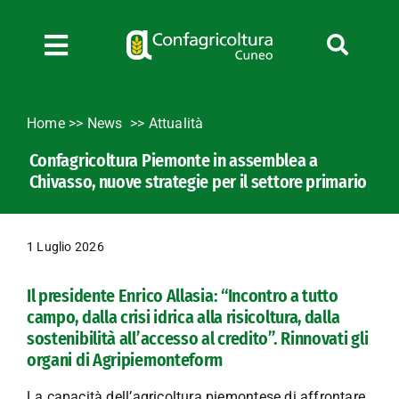
Salta
al
contenuto
Toggle
Navigation
Chi siamo
Home
>>
News
Attualità
Servizi
Confagricoltura Piemonte in assemblea a
News
Chivasso, nuove strategie per il settore primario
Bandi
Formazione
1 Luglio 2026
Convenzioni
L’Agricoltore cuneese
Il presidente Enrico Allasia: “Incontro a tutto
campo, dalla crisi idrica alla risicoltura, dalla
Fotogallery
sostenibilità all’accesso al credito”. Rinnovati gli
Lavora con noi
organi di Agripiemonteform
Contatti
La capacità dell’agricoltura piemontese di affrontare