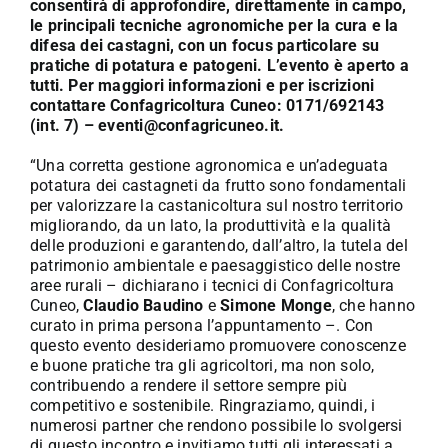
consentirà di approfondire, direttamente in campo,
le principali tecniche agronomiche per la cura e la
difesa dei castagni, con un focus particolare su
pratiche di potatura e patogeni. L’evento è aperto a
tutti. Per maggiori informazioni e per iscrizioni
contattare Confagricoltura Cuneo: 0171/692143
(int. 7) – eventi@confagricuneo.it.
“Una corretta gestione agronomica e un’adeguata
potatura dei castagneti da frutto sono fondamentali
per valorizzare la castanicoltura sul nostro territorio
migliorando, da un lato, la produttività e la qualità
delle produzioni e garantendo, dall’altro, la tutela del
patrimonio ambientale e paesaggistico delle nostre
aree rurali – dichiarano i tecnici di Confagricoltura
Cuneo,
Claudio Baudino
e
Simone Monge
, che hanno
curato in prima persona l’appuntamento –. Con
questo evento desideriamo promuovere conoscenze
e buone pratiche tra gli agricoltori, ma non solo,
contribuendo a rendere il settore sempre più
competitivo e sostenibile. Ringraziamo, quindi, i
numerosi partner che rendono possibile lo svolgersi
di questo incontro e invitiamo tutti gli interessati a