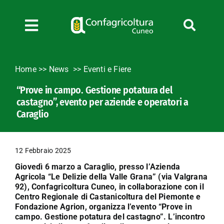
Salta
al
contenuto
Toggle
Navigation
Chi siamo
Home
>>
News
Eventi e Fiere
Servizi
“Prove in campo. Gestione potatura del
News
castagno”, evento per aziende e operatori a
Bandi
Caraglio
Formazione
Convenzioni
12 Febbraio 2025
L’Agricoltore cuneese
Giovedì 6 marzo a Caraglio, presso l’Azienda
Agricola “Le Delizie della Valle Grana” (via Valgrana
Fotogallery
92), Confagricoltura Cuneo, in collaborazione con il
Centro Regionale di Castanicoltura del Piemonte e
Lavora con noi
Fondazione Agrion, organizza l’evento “Prove in
Contatti
campo. Gestione potatura del castagno”. L’incontro