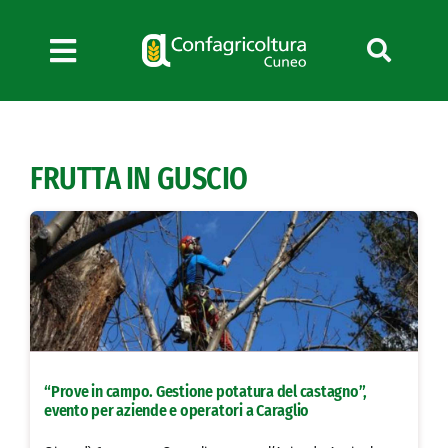
Salta
al
contenuto
Toggle
Navigation
Chi siamo
Servizi
FRUTTA IN GUSCIO
News
Bandi
Formazione
Convenzioni
L’Agricoltore cuneese
Fotogallery
“Prove in campo. Gestione potatura del castagno”,
Lavora con noi
evento per aziende e operatori a Caraglio
Contatti