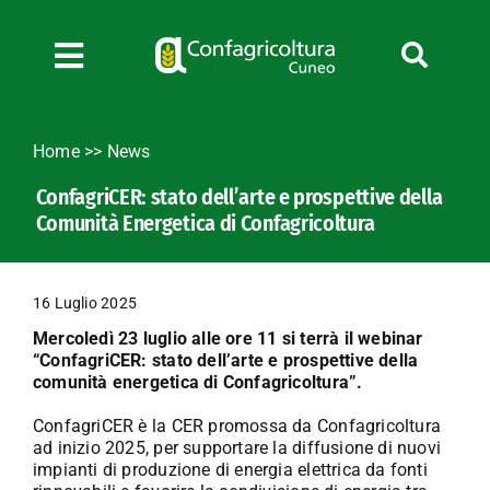
Salta
al
contenuto
Toggle
Navigation
Chi siamo
Home
>>
News
Servizi
ConfagriCER: stato dell’arte e prospettive della
News
Comunità Energetica di Confagricoltura
Bandi
Formazione
16 Luglio 2025
Convenzioni
Mercoledì 23 luglio alle ore 11 si terrà il webinar
L’Agricoltore cuneese
“ConfagriCER: stato dell’arte e prospettive della
comunità energetica di Confagricoltura”.
Fotogallery
ConfagriCER è la CER promossa da Confagricoltura
Lavora con noi
ad inizio 2025, per supportare la diffusione di nuovi
impianti di produzione di energia elettrica da fonti
Contatti