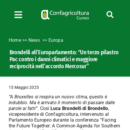
Salta
al
contenuto
Toggle
Navigation
Chi siamo
Home
>>
News
Europa
Servizi
Brondelli all’Europarlamento: “Un terzo pilastro
News
Pac contro i danni climatici e maggiore
Bandi
reciprocità nell’accordo Mercosur”
Formazione
Convenzioni
15 Maggio 2025
L’Agricoltore cuneese
“A Bruxelles si respira un nuovo clima, questo è
indubbio. Ma è arrivato il momento di passare dalle
Fotogallery
parole ai fatti”
. Così
Luca Brondelli di Brondello
,
vicepresidente di Confagricoltura, intervenuto al
Lavora con noi
Parlamento Europeo durante la conferenza “Facing
Contatti
the Future Together: A Common Agenda for Southern