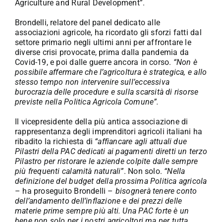
Agriculture and Rural Development”.
Brondelli, relatore del panel dedicato alle
associazioni agricole, ha ricordato gli sforzi fatti dal
settore primario negli ultimi anni per affrontare le
diverse crisi provocate, prima dalla pandemia da
Covid-19, e poi dalle guerre ancora in corso.
“Non è
possibile affermare che l’agricoltura è strategica, e allo
stesso tempo non intervenire sull’eccessiva
burocrazia delle procedure e sulla scarsità di risorse
previste nella Politica Agricola Comune”.
Il vicepresidente della più antica associazione di
rappresentanza degli imprenditori agricoli italiani ha
ribadito la richiesta di
“affiancare agli attuali due
Pilastri della PAC dedicati ai pagamenti diretti un terzo
Pilastro per ristorare le aziende colpite dalle sempre
più frequenti calamità naturali”
. Non solo.
“Nella
definizione del budget della prossima Politica agricola
– ha proseguito Brondelli –
bisognerà tenere conto
dell’andamento dell’inflazione e dei prezzi delle
materie prime sempre più alti. Una PAC forte è un
bene non solo per i nostri agricoltori ma per tutta