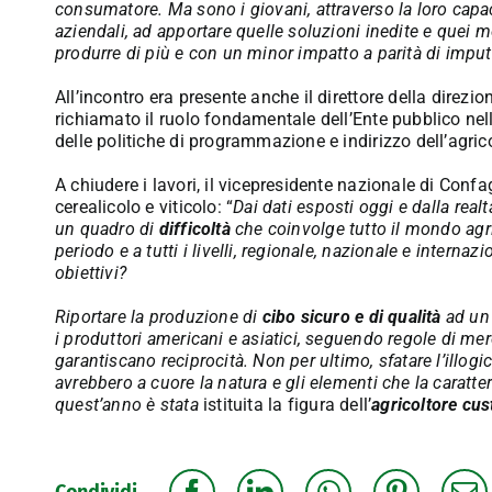
consumatore. Ma sono i giovani, attraverso la l
oro capa
aziendali, ad apportare quelle soluzioni inedite e quei m
produrre di più e con un minor impatto a parità di imput
All’incontro era presente anche il direttore della direz
richiamato il ruolo fondamentale dell’Ente pubblico nell’
delle politiche di programmazione e indirizzo dell’agric
A chiudere i lavori, il vicepresidente nazionale di Confa
cerealicolo e viticolo: “
Dai dati esposti oggi e dalla re
un quadro di
difficoltà
che coinvolge tutto il mondo agr
periodo e a tutti i livelli, regionale, nazionale e interna
obiettivi?
Riportare la produzione di
cibo sicuro e di qualità
ad un 
i produttori americani e asiatici, seguendo regole di mer
garantiscano reciprocità. Non per ultimo, sfatare l’illogi
avrebbero a cuore la natura e gli elementi che la caratte
quest’anno è stata
istituita la figura dell’
agricoltore cus