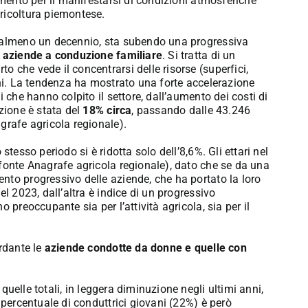
imento per il manifestarsi di condizioni atmosferiche
ricoltura piemontese.
a almeno un decennio, sta subendo una progressiva
e aziende a conduzione familiare
. Si tratta di un
 che vede il concentrarsi delle risorse (superfici,
oni. La tendenza ha mostrato una forte accelerazione
 che hanno colpito il settore, dall’aumento dei costi di
zione è stata del
18% circa
, passando dalle 43.246
grafe agricola regionale).
 stesso periodo si è ridotta solo dell’8,6%. Gli ettari nel
(fonte Anagrafe agricola regionale), dato che se da una
nto progressivo delle aziende, che ha portato la loro
l 2023, dall’altra è indice di un progressivo
 preoccupante sia per l’attività agricola, sia per il
ardante le
aziende condotte da donne e quelle con
 quelle totali, in leggera diminuzione negli ultimi anni,
 percentuale di conduttrici giovani (22%) è però