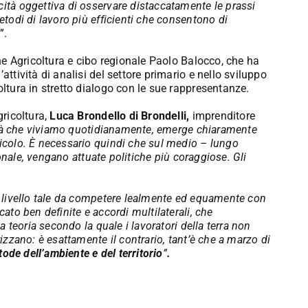
cità oggettiva di osservare distaccatamente le prassi
etodi di lavoro più efficienti che consentono di
”.
ione Agricoltura e cibo regionale Paolo Balocco, che ha
attività di analisi del settore primario e nello sviluppo
oltura in stretto dialogo con le sue rappresentanze.
gricoltura,
Luca Brondello di Brondelli,
imprenditore
altà che viviamo quotidianamente, emerge chiaramente
icolo. È necessario quindi che sul medio – lungo
zionale, vengano attuate politiche più coraggiose. Gli
livello tale da competere lealmente ed equamente con
cato ben definite e accordi multilaterali, che
ca teoria secondo la quale i lavoratori della terra non
rizzano: è esattamente il contrario, tant’è che a marzo di
tode dell’ambiente e del territorio
”
.