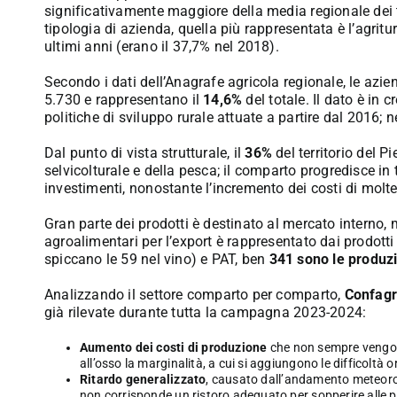
significativamente maggiore della media regionale dei t
tipologia di azienda, quella più rappresentata è l’agritu
ultimi anni (erano il 37,7% nel 2018).
Secondo i dati dell’Anagrafe agricola regionale, le azi
5.730 e rappresentano il
14,6%
del totale. Il dato è in c
politiche di sviluppo rurale attuate a partire dal 2016; n
Dal punto di vista strutturale, il
36%
del territorio del P
selvicolturale e della pesca; il comparto progredisce in
investimenti, nonostante l’incremento dei costi di molte
Gran parte dei prodotti è destinato al mercato interno, 
agroalimentari per l’export è rappresentato dai prodotti 
spiccano le 59 nel vino) e PAT, ben
341 sono le produzi
Analizzando il settore comparto per comparto,
Confagr
già rilevate durante tutta la campagna 2023-2024:
Aumento dei costi di produzione
che non sempre vengono
all’osso la marginalità, a cui si aggiungono le difficoltà
Ritardo generalizzato
, causato dall’andamento meteorolo
non corrisponde un ristoro adeguato per sopperire alle p