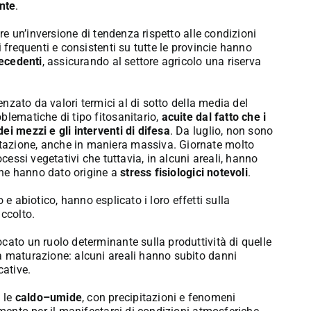
nte
.
are un’inversione di tendenza rispetto alle condizioni
 frequenti e consistenti su tutte le provincie hanno
recedenti
, assicurando al settore agricolo una riserva
uenzato da valori termici al di sotto della media del
blematiche di tipo fitosanitario,
acuite dal fatto che i
ei mezzi e gli interventi di difesa
. Da luglio, non sono
tazione, anche in maniera massiva. Giornate molto
ocessi vegetativi che tuttavia, in alcuni areali, hanno
 che hanno dato origine a
stress fisiologici notevoli
.
co e abiotico, hanno esplicato i loro effetti sulla
accolto.
cato un ruolo determinante sulla produttività di quelle
a maturazione: alcuni areali hanno subito danni
cative.
 le
caldo–umide
, con precipitazioni e fenomeni