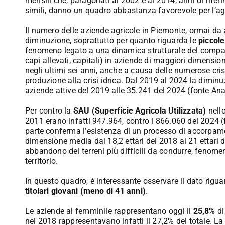
mensili che, paragonati al 2002 e al 2014, anni di rifer
simili, danno un quadro abbastanza favorevole per l’ag
Il numero delle aziende agricole in Piemonte, ormai d
diminuzione, soprattutto per quanto riguarda le
piccol
fenomeno legato a una dinamica strutturale del comparto
capi allevati, capitali) in aziende di maggiori dimensi
negli ultimi sei anni, anche a causa delle numerose crisi
produzione alla crisi idrica. Dal 2019 al 2024 la diminu
aziende attive del 2019 alle 35.241 del 2024 (fonte Ana
Per contro la
SAU (Superficie Agricola Utilizzata)
nello
2011 erano infatti 947.964, contro i 866.060 del 2024 
parte conferma l’esistenza di un processo di accorpame
dimensione media dai 18,2 ettari del 2018 ai 21 ettari de
abbandono dei terreni più difficili da condurre, fenomeno
territorio.
In questo quadro, è interessante osservare il dato rigu
titolari giovani (meno di 41 anni)
.
Le aziende al femminile rappresentano oggi il
25,8%
di
nel 2018 rappresentavano infatti il 27,2% del totale. La