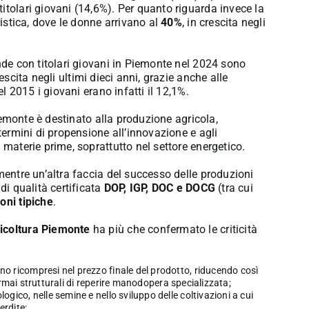
itolari giovani (14,6%). Per quanto riguarda invece la
ristica, dove le donne arrivano al
40%
, in crescita negli
ende con titolari giovani in Piemonte nel 2024 sono
rescita negli ultimi dieci anni, grazie anche alle
el 2015 i giovani erano infatti il 12,1%.
iemonte è destinato alla produzione agricola,
 termini di propensione all’innovazione e agli
 materie prime, soprattutto nel settore energetico.
mentre un’altra faccia del successo delle produzioni
di qualità certificata
DOP, IGP, DOC e DOCG
(tra cui
oni tipiche
.
icoltura Piemonte
ha più che confermato le criticità
 ricompresi nel prezzo finale del prodotto, riducendo così
 ormai strutturali di reperire manodopera specializzata;
gico, nelle semine e nello sviluppo delle coltivazioni a cui
erdite;