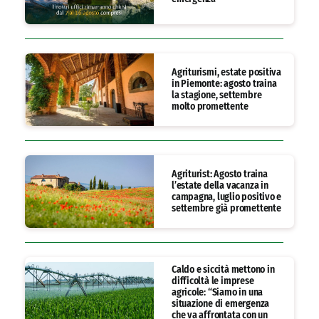
Agriturismi, estate positiva
in Piemonte: agosto traina
la stagione, settembre
molto promettente
Agriturist: Agosto traina
l’estate della vacanza in
campagna, luglio positivo e
settembre già promettente
Caldo e siccità mettono in
difficoltà le imprese
agricole: “Siamo in una
situazione di emergenza
che va affrontata con un