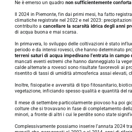
Ne è emerso un quadro
non sufficientemente conforta
Il 2024 in Piemonte, fin dai primi mesi, ha fatto registr
climatiche registrate nel 2022 e nel 2023: precipitazioni
contribuito a
cancellare la scarsità idrica degli anni p
di acqua buona e mai scarsa.
In primavera, lo sviluppo delle coltivazioni è stato infl
periodo e da intensi rovesci, che hanno determinato pro
terreni saturi di acqua impedivano l’entrata in campo d
mancati eventi estremi che hanno danneggiato la vege
calde alternate a rovesci sono risultate favorevoli ai pr
risentito di tassi di umidità atmosferica assai elevati,
Inoltre, fisiopatie e avversità di tipo fitosanitario, bioti
vegetazione, inficiando spesso qualità e quantità del r
Il mese di settembre particolarmente piovoso ha poi gio
colture che si trovavano in fase di completamento dell
minori, a fronte di altri i cui le perdite sono state signifi
Complessivamente possiamo inserire l’annata 2024 tra