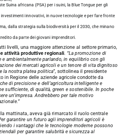
este Suina africana (PSA) per i suini, la Blue Tongue per gli
nvestimenti innovativi, in nuove tecnologie e per fare fronte
lima, dalla strategia sulla biodiversità per il 2030, che minano
credito da parte dei giovani imprenditori.
utti livelli, una maggiore attenzione al settore primario,
le attività produttive regionali
.
“La promozione di
 e ambientalmente parlando, in equilibrio con gli
azione dei mercati agricoli e un tenore di vita dignitoso
e la nostra platea politica”
, sottolinea il presidente
 in Regione delle aziende agricole condotte da
he di precisione e dell’agricoltura intelligente e
e sufficiente, di qualità, green e sostenibile. In poche
ssere un’impresa. Andrebbero per tale motivo
zionale.”
lla mattinata, aveva già rimarcato il ruolo centrale
Per garantire un futuro agli imprenditori agricoli è
liendo i vantaggi che le tecnologie moderne possono
 aziendali per garantire salubrità e sicurezza al