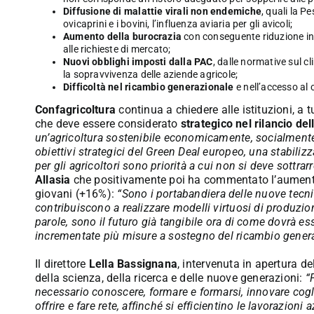
Diffusione di malattie virali non endemiche
, quali la P
ovicaprini e i bovini, l’influenza aviaria per gli avicoli;
Aumento della burocrazia
con conseguente riduzione in i
alle richieste di mercato;
Nuovi obblighi imposti dalla PAC
, dalle normative sul c
la sopravvivenza delle aziende agricole;
Difficoltà nel ricambio generazionale
e nell’accesso al 
Confagricoltura
continua a chiedere alle istituzioni, a t
che deve essere considerato
strategico nel rilancio del
un’agricoltura sostenibile economicamente, socialmente
obiettivi strategici del Green Deal europeo, una stabilizz
per gli agricoltori sono priorità a cui non si deve sottrarr
Allasia
che positivamente poi ha commentato l’aumento
giovani (+16%):
“Sono i portabandiera delle nuove tecnic
contribuiscono a realizzare modelli virtuosi di produzion
parole, sono il futuro già tangibile ora di come dovrà e
incrementate più misure a sostegno del ricambio genera
Il direttore
Lella Bassignana
, intervenuta in apertura de
della scienza, della ricerca e delle nuove generazioni:
“
necessario conoscere, formare e formarsi, innovare cog
offrire e fare rete, affinché si efficientino le lavorazioni