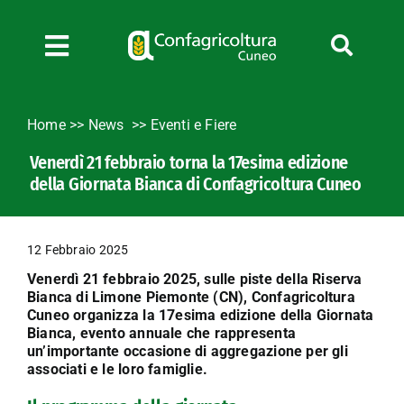
Salta
al
contenuto
Toggle
Navigation
Chi siamo
Home
>>
News
Eventi e Fiere
Servizi
Venerdì 21 febbraio torna la 17esima edizione
News
della Giornata Bianca di Confagricoltura Cuneo
Bandi
Formazione
12 Febbraio 2025
Convenzioni
Venerdì 21 febbraio 2025, sulle piste della Riserva
L’Agricoltore cuneese
Bianca di Limone Piemonte (CN), Confagricoltura
Cuneo organizza la 17esima edizione della Giornata
Fotogallery
Bianca, evento annuale che rappresenta
un’importante occasione di aggregazione per gli
Lavora con noi
associati e le loro famiglie.
Contatti