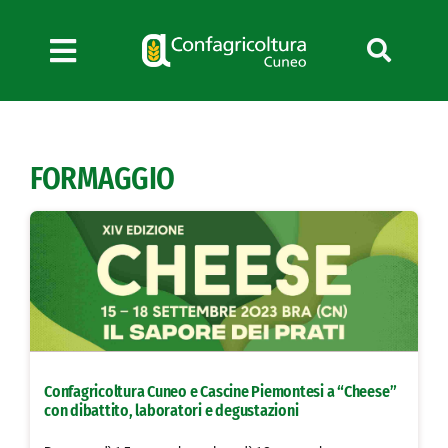
Salta
al
contenuto
Toggle
Navigation
Chi siamo
Servizi
FORMAGGIO
News
Bandi
Formazione
Convenzioni
L’Agricoltore cuneese
Fotogallery
Confagricoltura Cuneo e Cascine Piemontesi a “Cheese”
Lavora con noi
con dibattito, laboratori e degustazioni
Contatti