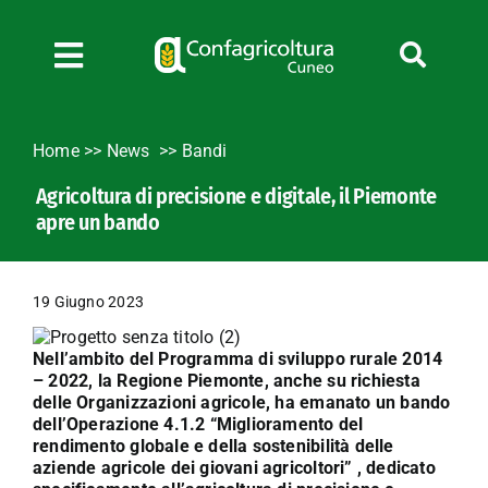
Salta
al
contenuto
Toggle
Navigation
Chi siamo
Home
>>
News
Bandi
Servizi
Agricoltura di precisione e digitale, il Piemonte
News
apre un bando
Bandi
Formazione
19 Giugno 2023
Convenzioni
L’Agricoltore cuneese
Nell’ambito del Programma di sviluppo rurale 2014
– 2022, la Regione Piemonte, anche su richiesta
Fotogallery
delle Organizzazioni agricole, ha emanato un bando
dell’Operazione 4.1.2 “Miglioramento del
Lavora con noi
rendimento globale e della sostenibilità delle
aziende agricole dei giovani agricoltori” , dedicato
Contatti