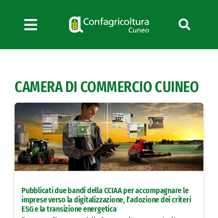
Salta
al
contenuto
Toggle
Navigation
Chi siamo
Servizi
CAMERA DI COMMERCIO CUINEO
News
Bandi
Formazione
Convenzioni
L’Agricoltore cuneese
Fotogallery
Pubblicati due bandi della CCIAA per accompagnare le
Lavora con noi
imprese verso la digitalizzazione, l’adozione dei criteri
ESG e la transizione energetica
Contatti