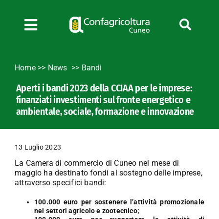
Salta
al
contenuto
Toggle
Navigation
Chi siamo
Home
>>
News
Bandi
Servizi
Aperti i bandi 2023 della CCIAA per le imprese:
News
finanziati investimenti sul fronte energetico e
Bandi
ambientale, sociale, formazione e innovazione
Formazione
Convenzioni
13 Luglio 2023
L’Agricoltore cuneese
La Camera di commercio di Cuneo nel mese di
maggio ha destinato fondi al sostegno delle imprese,
Fotogallery
attraverso specifici bandi:
Lavora con noi
100.000 euro per sostenere l’attività promozionale
Contatti
nei settori agricolo e zootecnico;