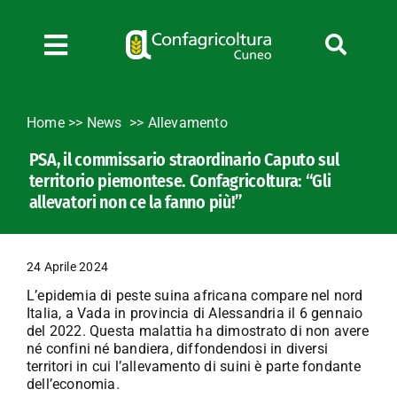
Salta
al
contenuto
Toggle
Navigation
Chi siamo
Home
>>
News
Allevamento
Servizi
PSA, il commissario straordinario Caputo sul
News
territorio piemontese. Confagricoltura: “Gli
Bandi
allevatori non ce la fanno più!”
Formazione
Convenzioni
24 Aprile 2024
L’Agricoltore cuneese
L’epidemia di peste suina africana compare nel nord
Italia, a Vada in provincia di Alessandria il 6 gennaio
Fotogallery
del 2022. Questa malattia ha dimostrato di non avere
né confini né bandiera, diffondendosi in diversi
Lavora con noi
territori in cui l’allevamento di suini è parte fondante
Contatti
dell’economia.