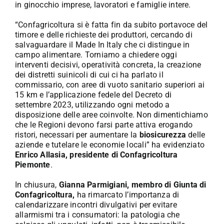
in ginocchio imprese, lavoratori e famiglie intere.
“Confagricoltura si è fatta fin da subito portavoce del
timore e delle richieste dei produttori, cercando di
salvaguardare il Made In Italy che ci distingue in
campo alimentare. Torniamo a chiedere oggi
interventi decisivi, operatività concreta, la creazione
dei distretti suinicoli di cui ci ha parlato il
commissario, con aree di vuoto sanitario superiori ai
15 km e l’applicazione fedele del Decreto di
settembre 2023, utilizzando ogni metodo a
disposizione delle aree coinvolte. Non dimentichiamo
che le Regioni devono farsi parte attiva erogando
ristori, necessari per aumentare la
biosicurezza
delle
aziende e tutelare le economie locali” ha evidenziato
Enrico Allasia, presidente di Confagricoltura
Piemonte
.
In chiusura,
Gianna Parmigiani, membro di Giunta di
Confagricoltura,
ha rimarcato l’importanza di
calendarizzare incontri divulgativi per evitare
allarmismi tra i consumatori: la patologia che