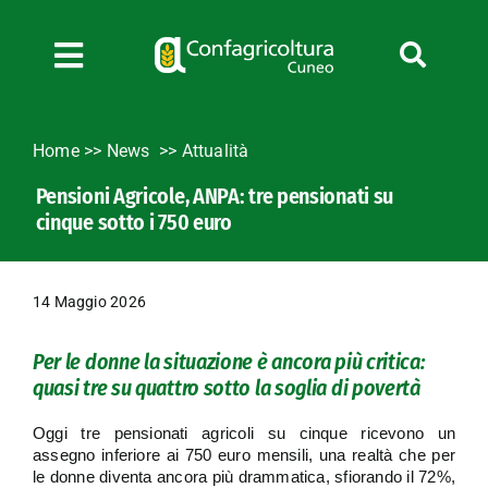
Salta
al
contenuto
Toggle
Navigation
Chi siamo
Home
>>
News
Attualità
Servizi
Pensioni Agricole, ANPA: tre pensionati su
News
cinque sotto i 750 euro
Bandi
Formazione
14 Maggio 2026
Convenzioni
L’Agricoltore cuneese
Per le donne la situazione è ancora più critica:
quasi tre su quattro sotto la soglia di povertà
Fotogallery
Lavora con noi
Oggi tre pensionati agricoli su cinque ricevono un
assegno inferiore ai 750 euro mensili, una realtà che per
Contatti
le donne diventa ancora più drammatica, sfiorando il 72%,