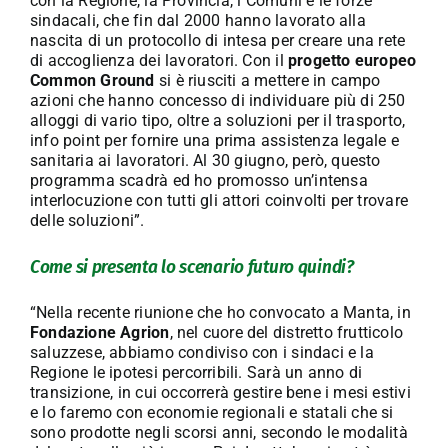
con la Regione, la Provincia, i Comuni e le forze
sindacali, che fin dal 2000 hanno lavorato alla
nascita di un protocollo di intesa per creare una rete
di accoglienza dei lavoratori. Con il
progetto europeo
Common Ground
si è riusciti a mettere in campo
azioni che hanno concesso di individuare più di 250
alloggi di vario tipo, oltre a soluzioni per il trasporto,
info point per fornire una prima assistenza legale e
sanitaria ai lavoratori. Al 30 giugno, però, questo
programma scadrà ed ho promosso un’intensa
interlocuzione con tutti gli attori coinvolti per trovare
delle soluzioni”.
Come si presenta lo scenario futuro quindi?
“Nella recente riunione che ho convocato a Manta, in
Fondazione Agrion
, nel cuore del distretto frutticolo
saluzzese, abbiamo condiviso con i sindaci e la
Regione le ipotesi percorribili. Sarà un anno di
transizione, in cui occorrerà gestire bene i mesi estivi
e lo faremo con economie regionali e statali che si
sono prodotte negli scorsi anni, secondo le modalità