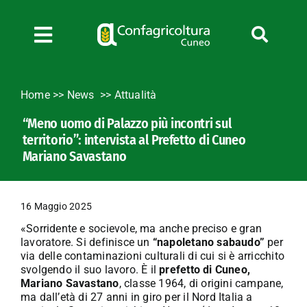
Salta
al
contenuto
Toggle
Navigation
Chi siamo
Home
>>
News
Attualità
Servizi
“Meno uomo di Palazzo più incontri sul
News
territorio”: intervista al Prefetto di Cuneo
Bandi
Mariano Savastano
Formazione
Convenzioni
16 Maggio 2025
L’Agricoltore cuneese
«Sorridente e socievole, ma anche preciso e gran
lavoratore. Si definisce un
“napoletano sabaudo”
per
Fotogallery
via delle contaminazioni culturali di cui si è arricchito
svolgendo il suo lavoro. È il
prefetto di Cuneo,
Lavora con noi
Mariano Savastano
, classe 1964, di origini campane,
Contatti
ma dall’età di 27 anni in giro per il Nord Italia a