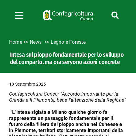
Salta
al
contenuto
Toggle
Navigation
Chi siamo
Home
>>
News
Legno e Foreste
Servizi
Intesa sul pioppo fondamentale per lo sviluppo
News
del comparto, ma ora servono azioni concrete
Bandi
Formazione
18 Settembre 2025
Convenzioni
Confagricoltura Cuneo: “Accordo importante per la
L’Agricoltore cuneese
Granda e il Piemonte, bene l’attenzione della Regione”
Fotogallery
“L’intesa siglata a Milano qualche giorno fa
rappresenta un passaggio fondamentale per il
Lavora con noi
futuro della filiera del pioppo anche nel Cuneese e
in Piemonte, territori storicamente importanti della
Contatti