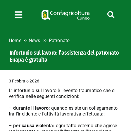
Salta
al
contenuto
Toggle
Navigation
Chi siamo
Home
>>
News
Patronato
Servizi
Infortunio sul lavoro: l’assistenza del patronato
News
Enapa è gratuita
Bandi
Formazione
3 Febbraio 2026
Convenzioni
L’ infortunio sul lavoro è l’evento traumatico che si
L’Agricoltore cuneese
verifica nelle seguenti condizioni:
Fotogallery
–
durante il lavoro:
quando esiste un collegamento
tra l’incidente e l’attività lavorativa effettuata;
Lavora con noi
–
per causa violenta:
ogni fatto esterno che agisce
Contatti