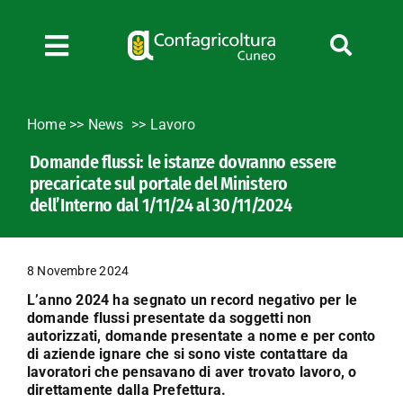
Salta
al
contenuto
Toggle
Navigation
Chi siamo
Home
>>
News
Lavoro
Servizi
Domande flussi: le istanze dovranno essere
News
precaricate sul portale del Ministero
Bandi
dell’Interno dal 1/11/24 al 30/11/2024
Formazione
Convenzioni
8 Novembre 2024
L’Agricoltore cuneese
L’anno 2024 ha segnato un record negativo per le
domande flussi presentate da soggetti non
Fotogallery
autorizzati, domande presentate a nome e per conto
di aziende ignare che si sono viste contattare da
Lavora con noi
lavoratori che pensavano di aver trovato lavoro, o
Contatti
direttamente dalla Prefettura.