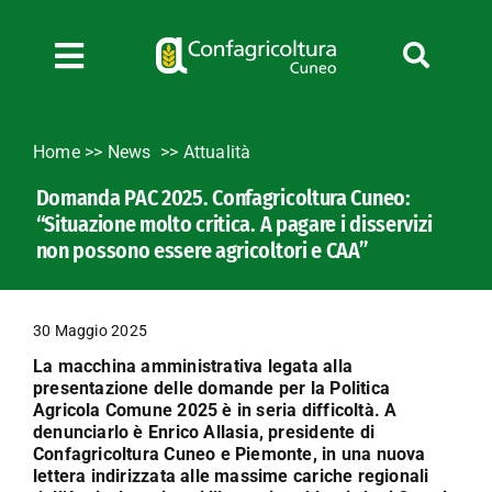
Salta
al
contenuto
Toggle
Navigation
Chi siamo
Home
>>
News
Attualità
Servizi
Domanda PAC 2025. Confagricoltura Cuneo:
News
“Situazione molto critica. A pagare i disservizi
Bandi
non possono essere agricoltori e CAA”
Formazione
Convenzioni
30 Maggio 2025
L’Agricoltore cuneese
La macchina amministrativa legata alla
presentazione delle domande per la Politica
Fotogallery
Agricola Comune 2025 è in seria difficoltà. A
denunciarlo è Enrico Allasia, presidente di
Lavora con noi
Confagricoltura Cuneo e Piemonte, in una nuova
Contatti
lettera indirizzata alle massime cariche regionali