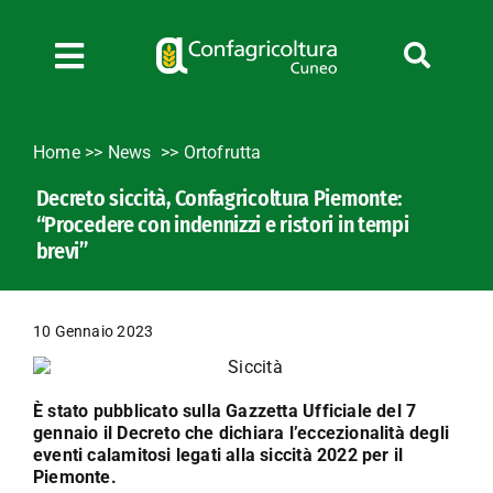
Salta
al
contenuto
Toggle
Navigation
Chi siamo
Home
>>
News
Ortofrutta
Servizi
Decreto siccità, Confagricoltura Piemonte:
News
“Procedere con indennizzi e ristori in tempi
Bandi
brevi”
Formazione
Convenzioni
10 Gennaio 2023
L’Agricoltore cuneese
Fotogallery
È stato pubblicato sulla Gazzetta Ufficiale del 7
gennaio il Decreto che dichiara l’eccezionalità degli
Lavora con noi
eventi calamitosi legati alla siccità 2022 per il
Contatti
Piemonte.