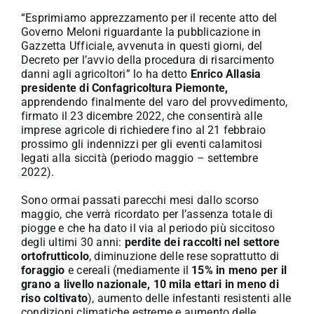
“Esprimiamo apprezzamento per il recente atto del
Governo Meloni riguardante la pubblicazione in
Gazzetta Ufficiale, avvenuta in questi giorni, del
Decreto per l’avvio della procedura di risarcimento
danni agli agricoltori” lo ha detto
Enrico Allasia
presidente di Confagricoltura
Piemonte,
apprendendo finalmente del varo del provvedimento,
firmato il 23 dicembre 2022, che consentirà alle
imprese agricole di richiedere fino al 21 febbraio
prossimo gli indennizzi per gli eventi calamitosi
legati alla siccità (periodo maggio – settembre
2022).
Sono ormai passati parecchi mesi dallo scorso
maggio, che verrà ricordato per l’assenza totale di
piogge e che ha dato il via al periodo più siccitoso
degli ultimi 30 anni:
perdite dei raccolti nel settore
ortofrutticolo
, diminuzione delle rese soprattutto di
foraggio
e cereali (mediamente il
15% in meno per il
grano a livello nazionale, 10 mila ettari in meno di
riso coltivato
), aumento delle infestanti resistenti alle
condizioni climatiche estreme e aumento delle