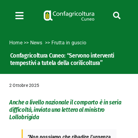
Salta
al
contenuto
Toggle
Navigation
Chi siamo
Home
>>
News
Frutta in guscio
Servizi
Confagricoltura Cuneo: “Servono interventi
News
tempestivi a tutela della corilicoltura”
Bandi
Formazione
2 Ottobre 2025
Convenzioni
L’Agricoltore cuneese
Anche a livello nazionale il comparto è in seria
difficoltà, inviata una lettera al ministro
Fotogallery
Lollobrigida
Lavora con noi
Contatti
“Non possiamo che ribadire l’urgenza