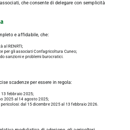
associati, che consente di delegare con semplicità
ta
pleto e affidabile, che:
ità al RENRTI;
te per gli associati Confagricoltura Cuneo;
do sanzioni e problemi burocratici.
cise scadenze per essere in regola:
l 13 febbraio 2025;
gno 2025 al 14 agosto 2025;
non pericolosi: dal 15 dicembre 2025 al 13 febbraio 2026.
lativa modulistica di adesione, gli agricoltori