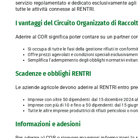
servizio regolamentato e dedicato esclusivamente agli 
tutte le attività connesse al RENTRI.
I vantaggi del Circuito Organizzato di Raccol
Aderire al COR significa poter contare su un partner com
Si occupa di tutte le fasi della gestione rifiuti in conform
Offre prezzi agevolati e condizioni speciali esclusivamen
Semplifica l’adempimento degli obblighi normativi evitan
Scadenze e obblighi RENTRI
Le aziende agricole devono aderire al RENTRI entro pre
Imprese con oltre 50 dipendenti: dal 15 dicembre 2024 a
Imprese con più di 10 e fino a 50 dipendenti: dal 15 giu
Tutte le altre imprese produttrici di rifiuti pericolosi o 
Informazioni e adesioni
Per aderire al COR o ricevere maggiori informazioni la re