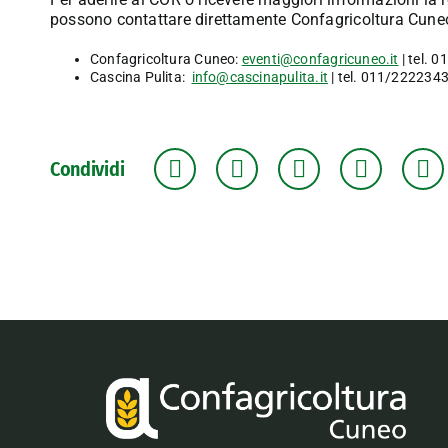
possono contattare direttamente Confagricoltura Cuneo 
Confagricoltura Cuneo:
eventi@confagricuneo.it
| tel. 
Cascina Pulita:
info@cascinapulita.it
| tel. 011/222234
Condividi