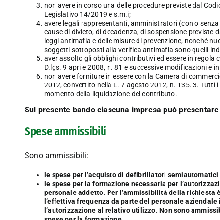
non avere in corso una delle procedure previste dal Codice
Legislativo 14/2019 e s.m.i;
avere legali rappresentanti, amministratori (con o senza 
cause di divieto, di decadenza, di sospensione previste da
leggi antimafia e delle misure di prevenzione, nonché nu
soggetti sottoposti alla verifica antimafia sono quelli ind
aver assolto gli obblighi contributivi ed essere in regola 
D.lgs. 9 aprile 2008, n. 81 e successive modificazioni e 
non avere forniture in essere con la Camera di commercio d
2012, convertito nella L. 7 agosto 2012, n. 135. 3. Tutti i
momento della liquidazione del contributo.
Sul presente bando ciascuna impresa può presentare 
Spese ammissibili
Sono ammissibili:
le spese per l’acquisto di defibrillatori semiautomatici 
le spese per la formazione necessaria per l’autorizzaz
personale addetto. Per l’ammissibilità della richiesta è
l’effettiva frequenza da parte del personale aziendale 
l’autorizzazione al relativo utilizzo. Non sono ammissibi
spese per la formazione.