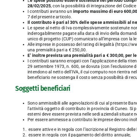
L
e spese possono essere sostenute nel periodo compres
28/02/2025
, con la possibilità di integrazione del Codic
I contributi avranno un
importo massimo di euro 600,00
7 del presente articolo.
Il contributo è pari al 30% delle spese ammissibili al ne
Le spese al netto di Iva complessivamente sostenute non
inderogabilmente pagate alla data di invio della domanda
unico di progetto (CUP) comunicato all’impresa con la le
Alle imprese in possesso del rating di legalità (
https://w
una premialità pari a € 250,00.
E’ inoltre prevista una premialità pari a € 300,00, per l
I contributi saranno erogati con l’applicazione della rite
29 settembre 1973, n. 600, se dovuta (con l’esclusione de
intendono al netto dell’IVA, il cui computo non rientra n
beneficiario ne sostenga il costo senza possibilità di rec
Soggetti beneficiari
Sono ammissibili alle agevolazioni di cui al presente Bando
l’attività oggetto di contributo in provincia di Cuneo. Si p
esterni deve essere prevista nelle sedi aziendali situate n
Per essere ammesse a contributo le imprese devono inoltr
essere attive e in regola con l’iscrizione al Registro delle
essere in regola con il pagamento del diritto annuale;