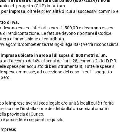
o fra la data di apertura del bando (8/07/2024) fino al
e unico di progetto (CUP) in fattura.
 per impresa
, oltre le premialità di cui ai successivi commi 6 e
tto di Iva.
 devono essere inferiori a euro 1.500,00 e dovranno essere
 di rendicontazione. Le fatture devono riportare il Codice
ttera di ammissione al contributo.
ww.agcm.it/competenze/rating-dilegalita/
) verrà riconosciuta
e imprese ubicate in aree al di sopra di 800 metri s.l.m.
nuta d’acconto del 4% ai sensi dell’art. 28, comma 2, del D.P.R.
lle spese per acquisto di beni strumentali). Tutte le spese si
elle spese ammesse, ad eccezione del caso in cui il soggetto
upero.
 le imprese aventi sede legale e/o unità locali cui è riferita
recisa che l’installazione dei defibrillatori semiautomatici
ella provincia di Cuneo.
e possedere i seguenti requisiti:
 Imprese;