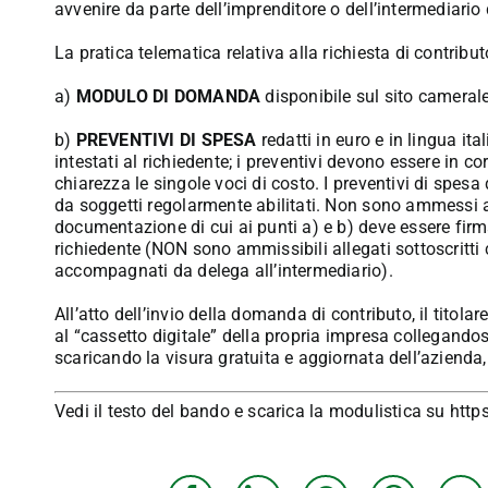
avvenire da parte dell’imprenditore o dell’intermediario
La pratica telematica relativa alla richiesta di contr
a)
MODULO DI DOMANDA
disponibile sul sito cameral
b)
PREVENTIVI DI SPESA
redatti in euro e in lingua i
intestati al richiedente; i preventivi devono essere in co
chiarezza le singole voci di costo. I preventivi di spes
da soggetti regolarmente abilitati. Non sono ammessi au
documentazione di cui ai punti a) e b) deve essere firm
richiedente (NON sono ammissibili allegati sottoscritti
accompagnati da delega all’intermediario).
All’atto dell’invio della domanda di contributo, il titol
al “cassetto digitale” della propria impresa collegandos
scaricando la visura gratuita e aggiornata dell’aziend
Vedi il testo del bando e scarica la modulistica su
http