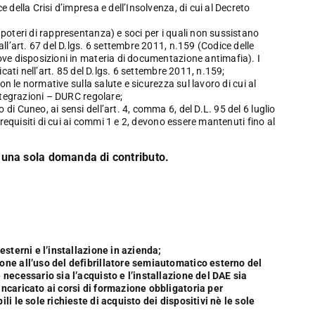
 della Crisi d’impresa e dell’Insolvenza, di cui al Decreto
poteri di rappresentanza) e soci per i quali non sussistano
ll’art. 67 del D.lgs. 6 settembre 2011, n.159 (Codice delle
ove disposizioni in materia di documentazione antimafia). I
icati nell’art. 85 del D.lgs. 6 settembre 2011, n.159;
con le normative sulla salute e sicurezza sul lavoro di cui al
integrazioni – DURC regolare;
i Cuneo, ai sensi dell’art. 4, comma 6, del D.L. 95 del 6 luglio
 requisiti di cui ai commi 1 e 2, devono essere mantenuti fino al
una sola domanda di contributo.
esterni e l’installazione in azienda;
ione all’uso del defibrillatore semiautomatico esterno del
 necessario sia l’acquisto e l’installazione del DAE sia
incaricato ai corsi di formazione obbligatoria per
li le sole richieste di acquisto dei dispositivi nè le sole