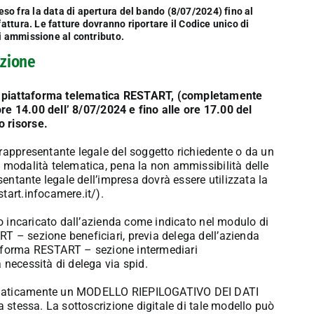
o fra la data di apertura del bando (8/07/2024) fino al
attura. Le fatture dovranno riportare il Codice unico di
i ammissione al contributo.
zione
a piattaforma telematica RESTART, (completamente
 ore 14.00 dell’ 8/07/2024 e fino alle ore 17.00 del
o risorse.
 rappresentante legale del soggetto richiedente o da un
n modalità telematica, pena la non ammissibilità delle
sentante legale dell’impresa dovrà essere utilizzata la
start.infocamere.it
/).
io incaricato dall’azienda come indicato nel modulo di
T – sezione beneficiari, previa delega dell’azienda
attaforma RESTART – sezione intermediari
 necessità di delega via spid.
tomaticamente un MODELLO RIEPILOGATIVO DEI DATI
a stessa. La sottoscrizione digitale di tale modello può