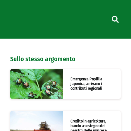
Sullo stesso argomento
Emergenza Popillia
japonica, arrivano i
contributi regionali
Credito in agricoltura,
bando a sostegno dei
prestiti delle imprese