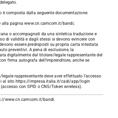
 delegato.
ibuto è composta dalla seguente documentazione:
e alla pagina
www.cn.camcom.it/bandi
;
taliana o accompagnati da una sintetica traduzione e
rso di validità e dagli stessi si devono evincere con
a devono essere predisposti su propria carta intestata
to preventivi. A pena di esclusione, la
ata digitalmente dal titolare/legale rappresentante del
 con firma autografa dell’imprenditore, anche se
are/legale rappresentante deve aver effettuato l’accesso
i al sito
https://impresa.italia.it/cadi/app/login
a, (accesso con SPID o CNS/Token wireless).
s://www.cn.camcom.it/bandi
.