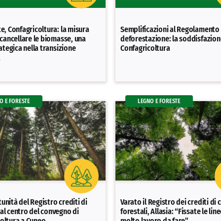
te, Confagricoltura: la misura
Semplificazioni al Regolamento 
i cancellare le biomasse, una
deforestazione: la soddisfazion
rategica nella transizione
Confagricoltura
a
O E FORESTE
LEGNO E FORESTE
unità del Registro crediti di
Varato il Registro dei crediti di
al centro del convegno di
forestali, Allasia: “Fissate le lin
oltura a Cuneo
molto lavoro da fare”