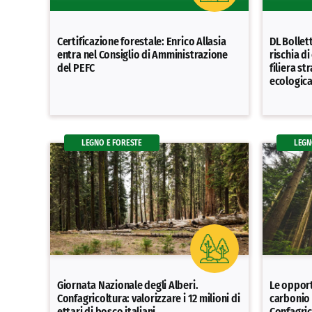
Certificazione forestale: Enrico Allasia
DL Bollet
entra nel Consiglio di Amministrazione
rischia d
del PEFC
filiera st
ecologic
LEGNO E FORESTE
LEGN
Giornata Nazionale degli Alberi.
Le opport
Confagricoltura: valorizzare i 12 milioni di
carbonio 
ettari di bosco italiani
Confagric