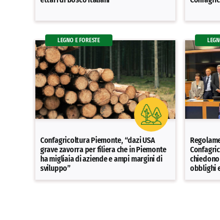
LEGNO E FORESTE
LEGN
Confagricoltura Piemonte, “dazi USA
Regolame
grave zavorra per filiera che in Piemonte
Confagric
ha migliaia di aziende e ampi margini di
chiedono 
sviluppo”
obblighi 