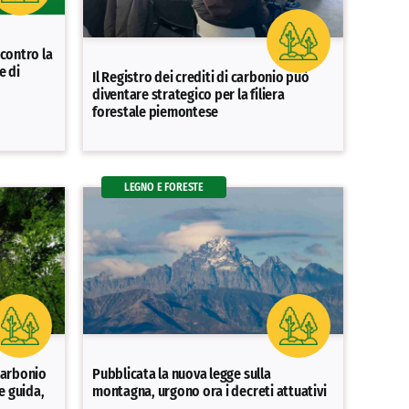
contro la
e di
Il Registro dei crediti di carbonio può
diventare strategico per la filiera
forestale piemontese
LEGNO E FORESTE
 carbonio
Pubblicata la nuova legge sulla
ee guida,
montagna, urgono ora i decreti attuativi