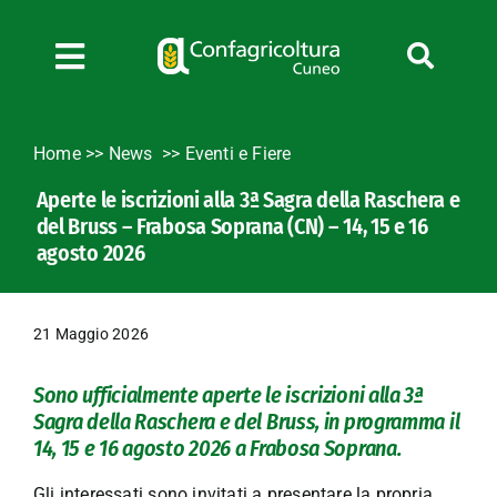
Salta
al
contenuto
Toggle
Navigation
Chi siamo
Home
>>
News
Eventi e Fiere
Servizi
Aperte le iscrizioni alla 3ª Sagra della Raschera e
News
del Bruss – Frabosa Soprana (CN) – 14, 15 e 16
Bandi
agosto 2026
Formazione
Convenzioni
21 Maggio 2026
L’Agricoltore cuneese
Sono ufficialmente aperte le iscrizioni alla 3ª
Fotogallery
Sagra della Raschera e del Bruss, in programma il
Lavora con noi
14, 15 e 16 agosto 2026 a Frabosa Soprana.
Contatti
Gli interessati sono invitati a presentare la propria