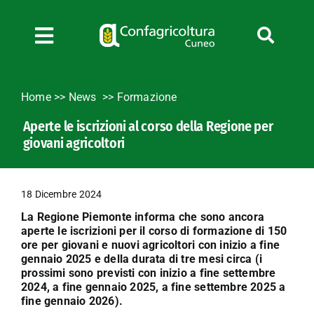
Salta
al
contenuto
Toggle
Navigation
Chi siamo
Home
>>
News
Formazione
Servizi
Aperte le iscrizioni al corso della Regione per
News
giovani agricoltori
Bandi
Formazione
18 Dicembre 2024
Convenzioni
La Regione Piemonte informa che sono ancora
L’Agricoltore cuneese
aperte le iscrizioni per il corso di formazione di 150
ore per giovani e nuovi agricoltori con inizio a fine
Fotogallery
gennaio 2025 e della durata di tre mesi circa (i
prossimi sono previsti con inizio a fine settembre
Lavora con noi
2024, a fine gennaio 2025, a fine settembre 2025 a
fine gennaio 2026).
Contatti