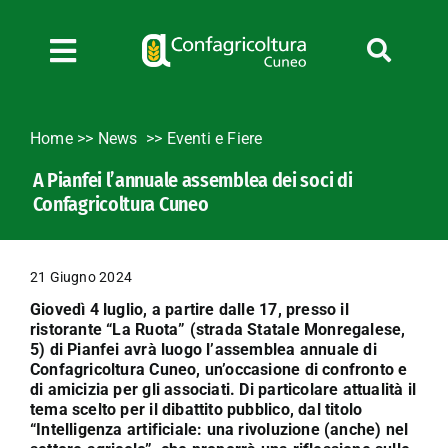
Salta
al
contenuto
Toggle
Navigation
Chi siamo
Home
>>
News
Eventi e Fiere
Servizi
A Pianfei l’annuale assemblea dei soci di
News
Confagricoltura Cuneo
Bandi
Formazione
21 Giugno 2024
Convenzioni
Giovedì 4 luglio, a partire dalle 17, presso il
L’Agricoltore cuneese
ristorante “La Ruota” (strada Statale Monregalese,
5) di Pianfei avrà luogo l’assemblea annuale di
Fotogallery
Confagricoltura Cuneo, un’occasione di confronto e
di amicizia per gli associati. Di particolare attualità il
Lavora con noi
tema scelto per il dibattito pubblico, dal titolo
“Intelligenza artificiale: una rivoluzione (anche) nel
Contatti