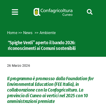
Salta
al
contenuto
Toggle
Navigation
Chi siamo
Home
>>
News
Ambiente
Servizi
“Spighe Verdi” aperto il bando 2026:
News
riconoscimenti ai Comuni sostenibili
Bandi
Formazione
26 Marzo 2026
Convenzioni
L’Agricoltore cuneese
Il programma è promosso dalla Foundation for
Environmental Education (FEE Italia), in
Fotogallery
collaborazione con la Confagricoltura.
La
Lavora con noi
provincia di Cuneo ai vertici nel 2025 con 10
amministrazioni premiate
Contatti