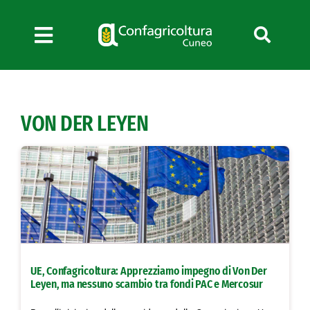
Salta
al
contenuto
Toggle
Navigation
Chi siamo
Servizi
VON DER LEYEN
News
Bandi
Formazione
Convenzioni
L’Agricoltore cuneese
Fotogallery
UE, Confagricoltura: Apprezziamo impegno di Von Der
Lavora con noi
Leyen, ma nessuno scambio tra fondi PAC e Mercosur
Contatti