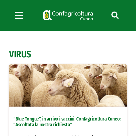
Salta
al
contenuto
Toggle
Navigation
Chi siamo
Servizi
VIRUS
News
Bandi
Formazione
Convenzioni
L’Agricoltore cuneese
Fotogallery
“Blue Tongue”, in arrivo i vaccini. Confagricoltura Cuneo:
Lavora con noi
“Ascoltata la nostra richiesta”
Contatti