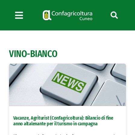
Salta
al
contenuto
Toggle
Navigation
Chi siamo
Servizi
VINO-BIANCO
News
Bandi
Formazione
Convenzioni
L’Agricoltore cuneese
Fotogallery
Vacanze, Agriturist (Confagricoltura): Bilancio di fine
Lavora con noi
anno altalenante per il turismo in campagna
Contatti