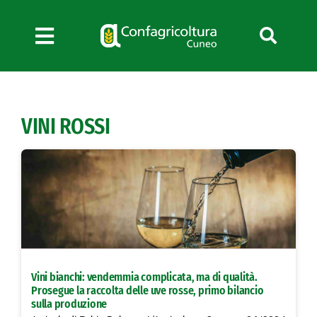
Salta
al
contenuto
Toggle
Navigation
Chi siamo
Servizi
VINI ROSSI
News
Bandi
Formazione
Convenzioni
L’Agricoltore cuneese
Fotogallery
Vini bianchi: vendemmia complicata, ma di qualità.
Lavora con noi
Prosegue la raccolta delle uve rosse, primo bilancio
sulla produzione
Contatti