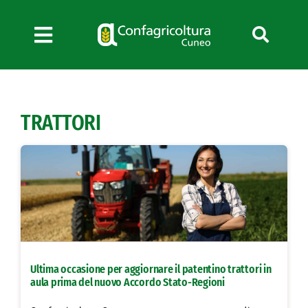
Salta
al
contenuto
Toggle
Navigation
Chi siamo
Servizi
TRATTORI
News
Bandi
Formazione
Convenzioni
L’Agricoltore cuneese
Fotogallery
Ultima occasione per aggiornare il patentino trattori in
Lavora con noi
aula prima del nuovo Accordo Stato-Regioni
Contatti